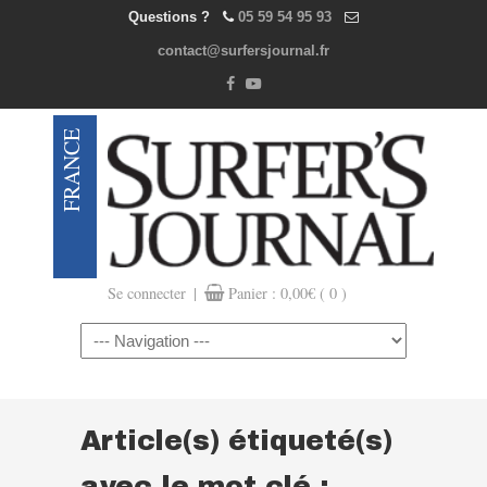
Questions ?
05 59 54 95 93
contact@surfersjournal.fr
|
Se connecter
Panier :
0,00
€
( 0 )
Navigation
Article(s) étiqueté(s)
avec le mot clé :