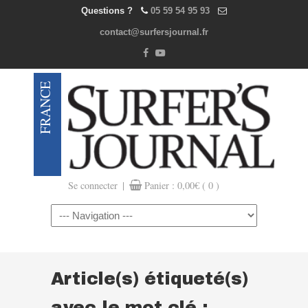
Questions ?
05 59 54 95 93
contact@surfersjournal.fr
|
Se connecter
Panier :
0,00
€
( 0 )
Navigation
Article(s) étiqueté(s)
avec le mot clé :