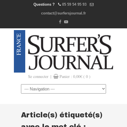
Questions ?
05 59 54 95 93
contact@surfersjournal.fr
|
Se connecter
Panier :
0,00
€
( 0 )
Navigation
Article(s) étiqueté(s)
avec le mot clé :