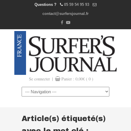
Questions ?
05 59 54 95 93
contact@surfersjournal.fr
|
Se connecter
Panier :
0,00
€
( 0 )
Navigation
Article(s) étiqueté(s)
avec le mot clé :