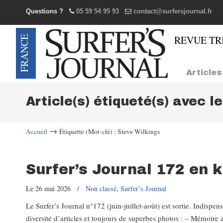
Questions ?
05 59 54 95 93
contact@surfersjournal.fr
Navigation
Articles
Article(s) étiqueté(s) avec l
→
Accueil
Étiquette (Mot-clé) : Steve Wilkings
Surfer’s Journal 172 en 
Le 26 mai 2026
/
Non classé
,
Surfer’s Journal
Le Surfer’s Journal n°172 (juin-juillet-août) est sortie. Indisp
diversité d’articles et toujours de superbes photos : – Mémoire