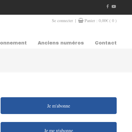
|
Se connecter
Panier :
0,00
€
( 0 )
bonnement
Anciens numéros
Contact
Je m'abonne
Je me réabonne