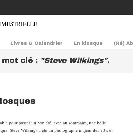
Livres & Calendrier
En kiosque
(Ré) A
e mot clé :
"Steve Wilkings"
.
kiosques
ensable pour passer un bon été, avec au sommaire, une belle
 aqua. Steve Wilkings a été un photographe majeur des 70’s et