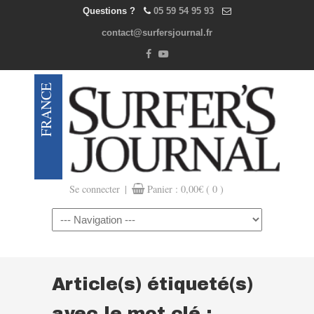
Questions ?
05 59 54 95 93
contact@surfersjournal.fr
|
Se connecter
Panier :
0,00
€
( 0 )
Navigation
Article(s) étiqueté(s)
avec le mot clé :