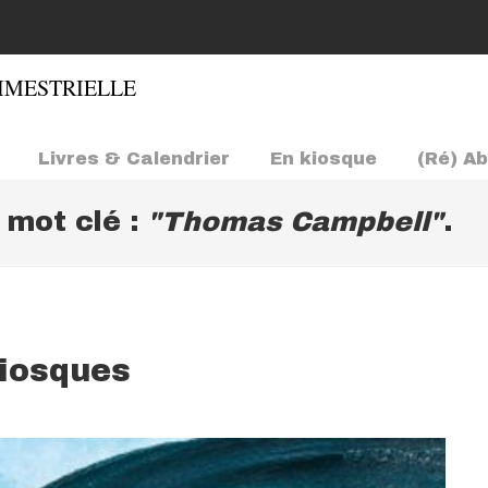
Livres & Calendrier
En kiosque
(Ré) A
e mot clé :
"Thomas Campbell"
.
kiosques