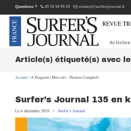
Questions ?
05 59 54 95 93
contact@surfersjournal.fr
Navigation
Articles
Article(s) étiqueté(s) avec l
→
Accueil
Étiquette (Mot-clé) : Thomas Campbell
Surfer’s Journal 135 en 
Le 6 décembre 2019
/
Surfer’s Journal