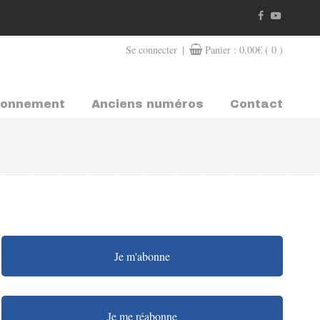
|
Se connecter
Panier :
0,00
€
( 0 )
bonnement
Anciens numéros
Contact
Je m'abonne
Je me réabonne