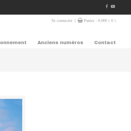
|
Se connecter
Panier :
0,00
€
( 0 )
bonnement
Anciens numéros
Contact