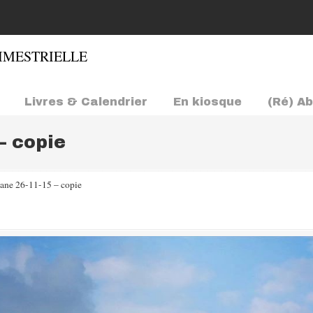
Livres & Calendrier
En kiosque
(Ré) A
– copie
ane 26-11-15 – copie