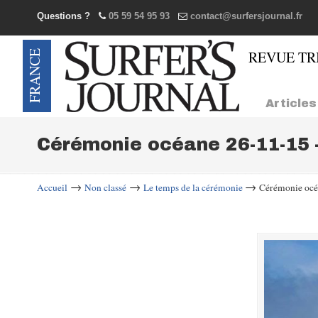
Questions ?
05 59 54 95 93
contact@surfersjournal.fr
Navigation
Articles
Cérémonie océane 26-11-15 
→
→
→
Accueil
Non classé
Le temps de la cérémonie
Cérémonie océ