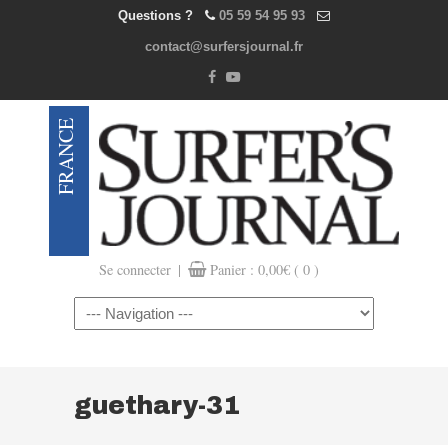
Questions ?
05 59 54 95 93
contact@surfersjournal.fr
|
Se connecter
Panier :
0,00
€
( 0 )
Navigation
guethary-31