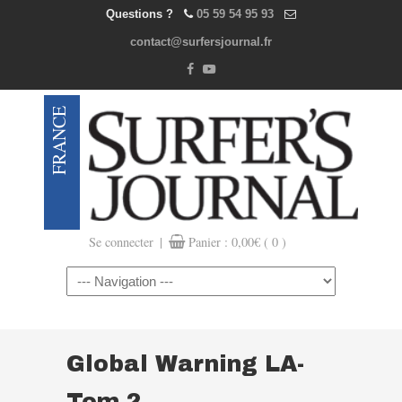
Questions ?
05 59 54 95 93
contact@surfersjournal.fr
|
Se connecter
Panier :
0,00
€
( 0 )
Navigation
Global Warning LA-
Tom 2