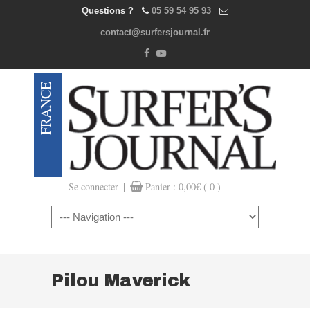
Questions ?
05 59 54 95 93
contact@surfersjournal.fr
|
Se connecter
Panier :
0,00
€
( 0 )
Navigation
Pilou Maverick