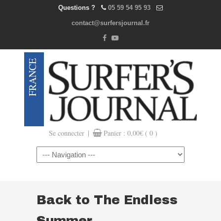
Questions ?
05 59 54 95 93
contact@surfersjournal.fr
|
Se connecter
Panier :
0,00
€
( 0 )
Navigation
Back to The Endless
Summer