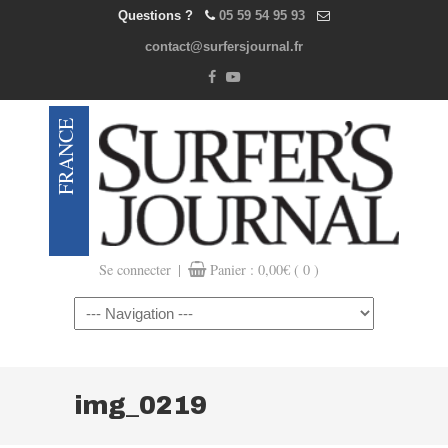
Questions ?
05 59 54 95 93
contact@surfersjournal.fr
|
Se connecter
Panier :
0,00
€
( 0 )
Navigation
img_0219