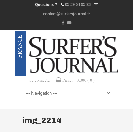
Questions ?
05 59 54 95 93
contact@surfersjournal.fr
|
Se connecter
Panier :
0,00
€
( 0 )
Navigation
img_2214