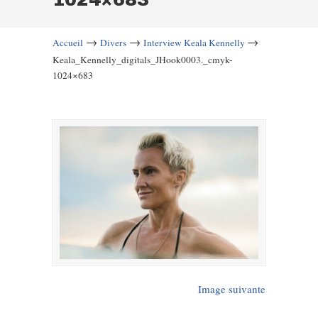
→
→
→
Accueil
Divers
Interview Keala Kennelly
Keala_Kennelly_digitals_JHook0003._cmyk-
1024×683
Image suivante