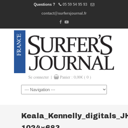
Questions ?
05 59 54 95 93
contact@surfersjournal.fr
|
Se connecter
Panier :
0,00
€
( 0 )
Navigation
Keala_Kennelly_digitals_
1024×683