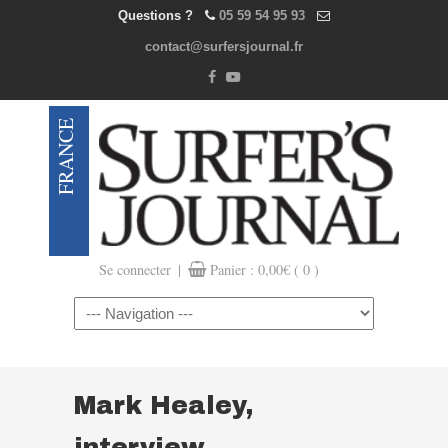
Questions ?
05 59 54 95 93
contact@surfersjournal.fr
|
Se connecter
Panier :
0,00
€
( 0 )
Navigation
Mark Healey,
interview