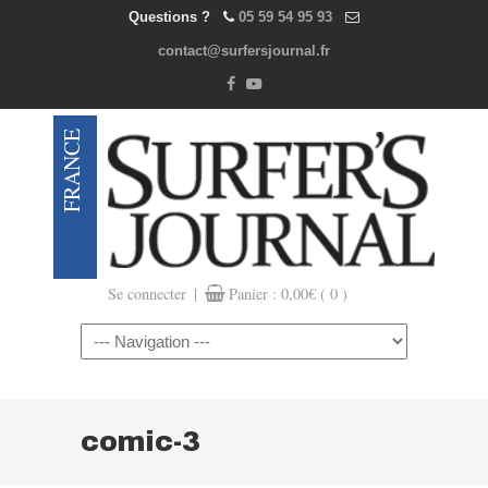
Questions ?
05 59 54 95 93
contact@surfersjournal.fr
|
Se connecter
Panier :
0,00
€
( 0 )
Navigation
comic-3