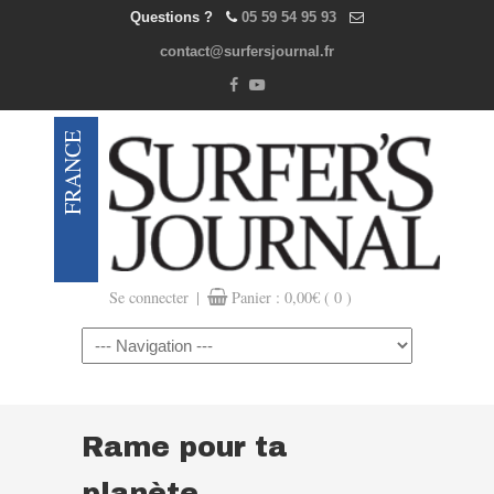
Questions ?
05 59 54 95 93
contact@surfersjournal.fr
|
Se connecter
Panier :
0,00
€
( 0 )
Navigation
Rame pour ta
planète