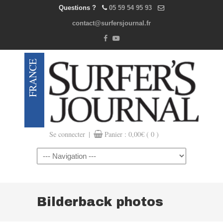
Questions ?
05 59 54 95 93
contact@surfersjournal.fr
|
Se connecter
Panier :
0,00
€
( 0 )
Navigation
Bilderback photos