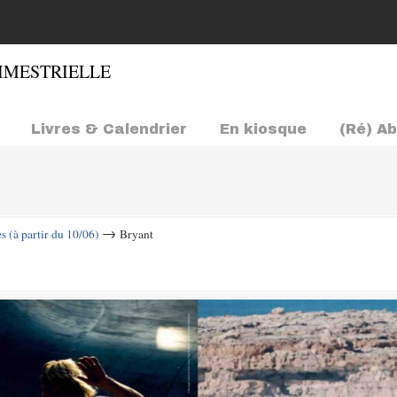
Livres & Calendrier
En kiosque
(Ré) A
→
s (à partir du 10/06)
Bryant