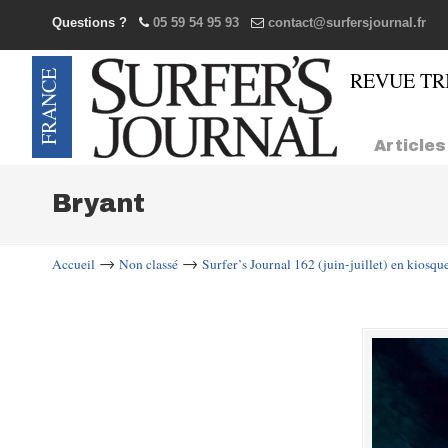
Questions ?
05 59 54 95 93
contact@surfersjournal.fr
Navigation
Articles
Bryant
→
→
Accueil
Non classé
Surfer’s Journal 162 (juin-juillet) en kiosque