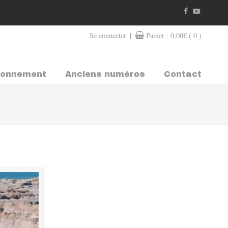
|
Se connecter
Panier :
0,00
€
( 0 )
bonnement
Anciens numéros
Contact