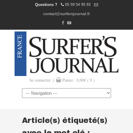
Questions ?
05 59 54 95 93
contact@surfersjournal.fr
|
Se connecter
Panier :
0,00
€
( 0 )
Navigation
Article(s) étiqueté(s)
avec le mot clé :