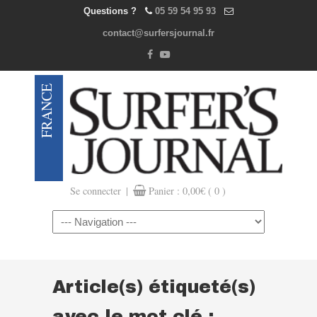
Questions ?
05 59 54 95 93
contact@surfersjournal.fr
|
Se connecter
Panier :
0,00
€
( 0 )
Navigation
Article(s) étiqueté(s)
avec le mot clé :