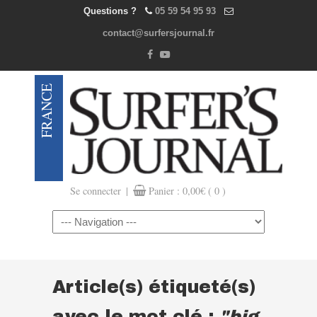
Questions ?
05 59 54 95 93
contact@surfersjournal.fr
|
Se connecter
Panier :
0,00
€
( 0 )
Navigation
Article(s) étiqueté(s)
avec le mot clé :
"big