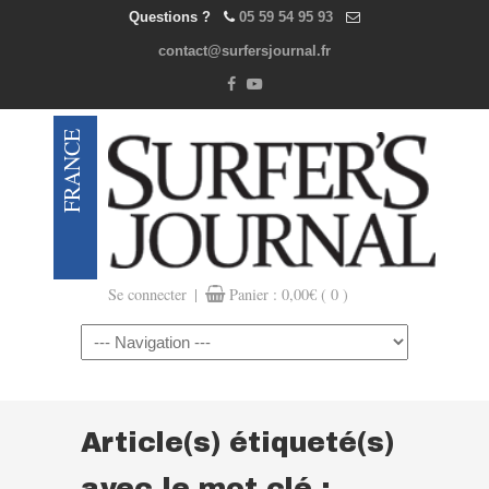
Questions ?
05 59 54 95 93
contact@surfersjournal.fr
|
Se connecter
Panier :
0,00
€
( 0 )
Navigation
Article(s) étiqueté(s)
avec le mot clé :