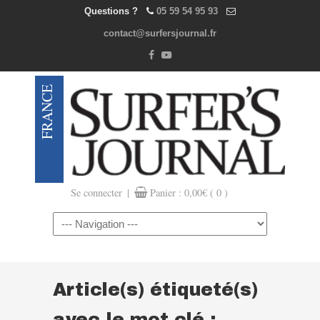
Questions ?
05 59 54 95 93
contact@surfersjournal.fr
|
Se connecter
Panier :
0,00
€
( 0 )
Navigation
Article(s) étiqueté(s)
avec le mot clé :