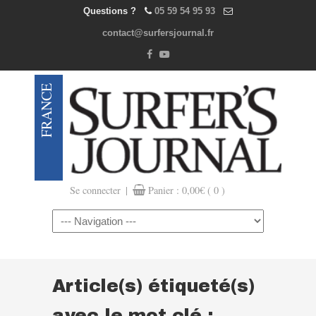
Questions ?
05 59 54 95 93
contact@surfersjournal.fr
|
Se connecter
Panier :
0,00
€
( 0 )
Navigation
Article(s) étiqueté(s)
avec le mot clé :