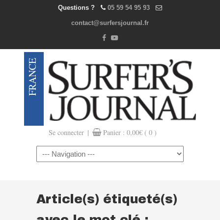
Questions ?
05 59 54 95 93
contact@surfersjournal.fr
|
Se connecter
Panier :
0,00
€
( 0 )
Navigation
Article(s) étiqueté(s)
avec le mot clé :