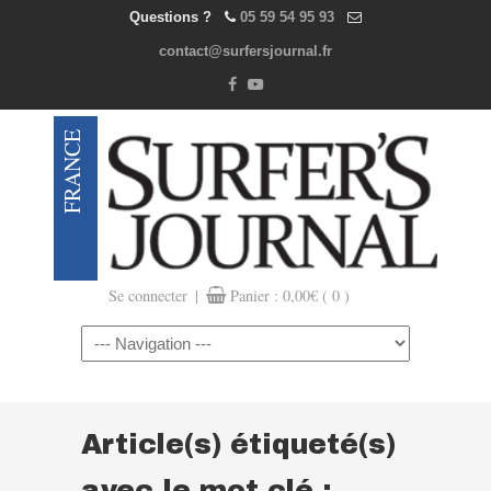
Questions ?
05 59 54 95 93
contact@surfersjournal.fr
|
Se connecter
Panier :
0,00
€
( 0 )
Navigation
Article(s) étiqueté(s)
avec le mot clé :