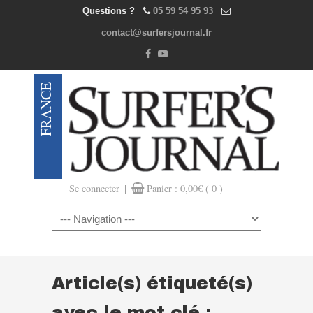
Questions ?
05 59 54 95 93
contact@surfersjournal.fr
|
Se connecter
Panier :
0,00
€
( 0 )
Navigation
Article(s) étiqueté(s)
avec le mot clé :