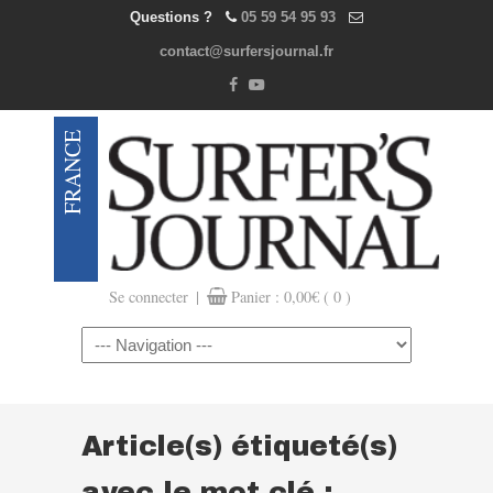
Questions ?
05 59 54 95 93
contact@surfersjournal.fr
|
Se connecter
Panier :
0,00
€
( 0 )
Navigation
Article(s) étiqueté(s)
avec le mot clé :