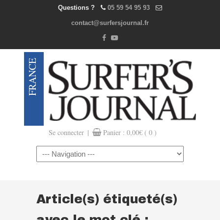
Questions ?
05 59 54 95 93
contact@surfersjournal.fr
|
Se connecter
Panier :
0,00
€
( 0 )
Navigation
Article(s) étiqueté(s)
avec le mot clé :