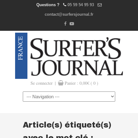
Questions ?
05 59 54 95 93
contact@surfersjournal.fr
|
Se connecter
Panier :
0,00
€
( 0 )
Navigation
Article(s) étiqueté(s)
avec le mot clé :