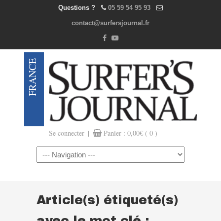
Questions ?
05 59 54 95 93
contact@surfersjournal.fr
|
Se connecter
Panier :
0,00
€
( 0 )
Navigation
Article(s) étiqueté(s)
avec le mot clé :