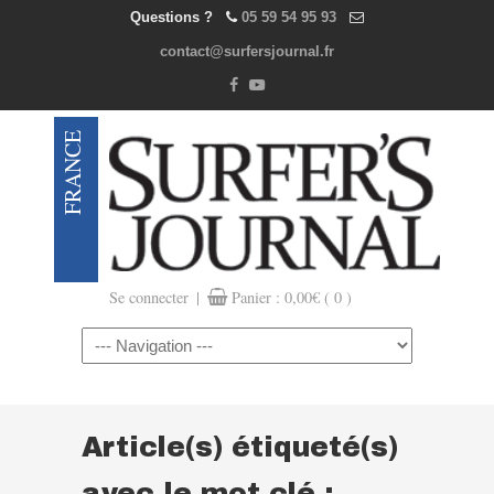
Questions ?
05 59 54 95 93
contact@surfersjournal.fr
|
Se connecter
Panier :
0,00
€
( 0 )
Navigation
Article(s) étiqueté(s)
avec le mot clé :