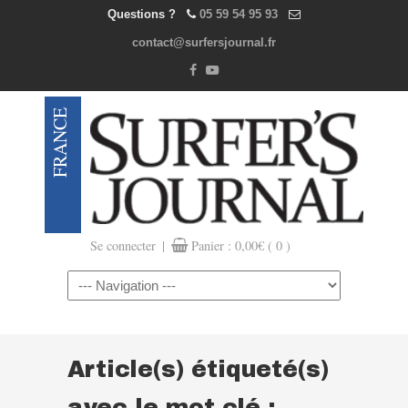
Questions ?
05 59 54 95 93
contact@surfersjournal.fr
|
Se connecter
Panier :
0,00
€
( 0 )
Navigation
Article(s) étiqueté(s)
avec le mot clé :