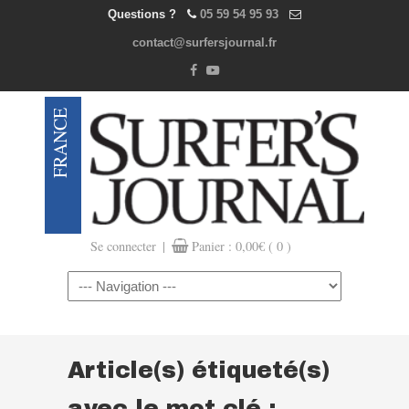
Questions ?
05 59 54 95 93
contact@surfersjournal.fr
|
Se connecter
Panier :
0,00
€
( 0 )
Navigation
Article(s) étiqueté(s)
avec le mot clé :