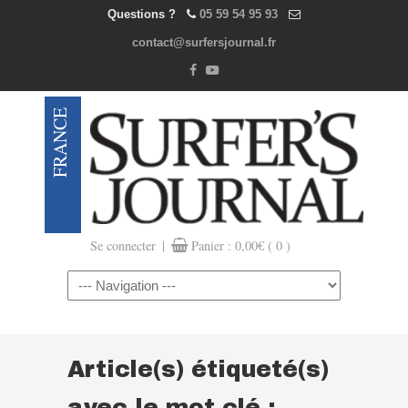
Questions ?
05 59 54 95 93
contact@surfersjournal.fr
|
Se connecter
Panier :
0,00
€
( 0 )
Navigation
Article(s) étiqueté(s)
avec le mot clé :