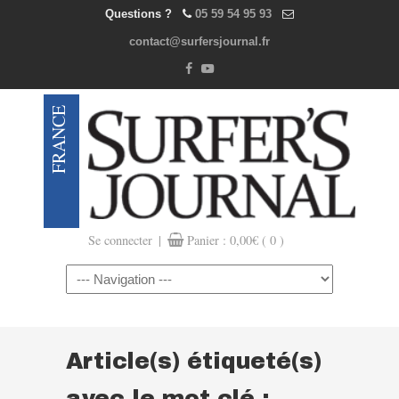
Questions ?
05 59 54 95 93
contact@surfersjournal.fr
|
Se connecter
Panier :
0,00
€
( 0 )
Navigation
Article(s) étiqueté(s)
avec le mot clé :