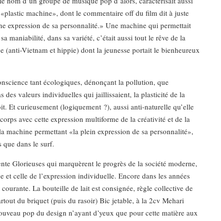
e le nom d’un groupe de musique pop d’alors, caractérisait aussi
 «plastic machine», dont le commentaire off du film dit à juste
eine expression de sa personnalité.» Une machine qui permettait
sa maniabilité, dans sa variété, c’était aussi tout le rêve de la
ce (anti-Vietnam et hippie) dont la jeunesse portait le bienheureux
 conscience tant écologiques, dénonçant la pollution, que
 des valeurs individuelles qui jaillissaient, la plasticité de la
it. Et curieusement (logiquement ?), aussi anti-naturelle qu’elle
corps avec cette expression multiforme de la créativité et de la
ue la machine permettant «la plein expression de sa personnalité»,
s que dans le surf.
ente Glorieuses qui marquèrent le progrès de la société moderne,
e et celle de l’expression individuelle. Encore dans les années
ourante. La bouteille de lait est consignée, règle collective de
out du briquet (puis du rasoir) Bic jetable, à la 2cv Mehari
enouveau pop du design n’ayant d’yeux que pour cette matière aux