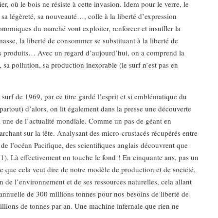
r, où le bois ne résiste à cette invasion. Idem pour le verre, le
sa légèreté, sa nouveauté…, colle à la liberté d’expression
nomiques du marché vont exploiter, renforcer et insuffler la
sse, la liberté de consommer se substituant à la liberté de
 ses produits… Avec un regard d’aujourd’hui, on a comprend la
 sa pollution, sa production inexorable (le surf n’est pas en
urf de 1969, par ce titre gardé l’esprit et si emblématique du
e partout) d’alors, on lit également dans la presse une découverte
 la une de l’actualité mondiale. Comme un pas de géant en
archant sur la tête. Analysant des micro-crustacés récupérés entre
de l’océan Pacifique, des scientifiques anglais découvrent que
). Là effectivement on touche le fond ! En cinquante ans, pas un
e que cela veut dire de notre modèle de production et de société,
n de l’environnement et de ses ressources naturelles, cela allant
annuelle de 300 millions tonnes pour nos besoins de liberté de
illions de tonnes par an. Une machine infernale que rien ne