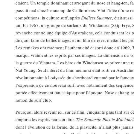
étaient. Un temple dominant et arrogant du nose et hang-ten, fai
passait mal chez beaucoup de Californiens. Vint l’idée d’une rev
compétitions, la culture surf, après
Endless Summer
, était auss
un. En 1967, un groupe de surfeurs du Windansea (Skip Frye, St
revanche contre une équipe d’Australiens, cela conduisant les pr
de quoi faire de belles images et un film de rêve, mettant les pr
Les remakes ont rarement l’authenticité et sorti donc en 1969,
marqua vraiment les esprits par ses images. La dimension du voya
la guerre du Vietnam. Les héros du Windansea se prirent une ra
Nat Young. Seul intérêt du film, même si était sorti en Australi
révolutionnaire à l’odyssée du shortboard entamé par le fameux
l’expression de ce nouveau surf, avec notamment des séquence
portée effectivement fantastique pour l’époque. Nose et hang-te
notion de surf club.
Pourquoi alors revenir ici, sur ce film, cinquante plus tard sur
emporta les esprits par son titre.
The Fantastic Plastic Machine
dont l’évolution de la forme, de la plasticité, n’allait plus jam