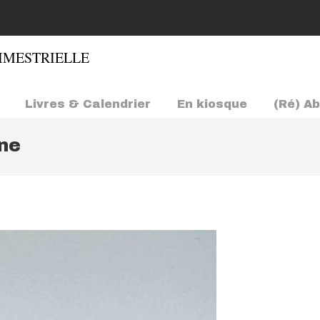
Livres & Calendrier
En kiosque
(Ré) A
ne