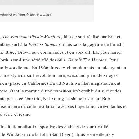
tboard et l’élan de liberté d’alors.
s,
The Fantastic Plastic Machine
, film de surf réalisé par Eric et
taire surf à la
Endless Summer
, mais sans la gageure de l’inédit
omme Bruce Brown aux commandes et en voix off. Là, pour narrer
orth, star d’une sérié télé des 60’s,
Dennis The Menace
. Pour
ose hollywoodienne. En 1966, lors des championnats monde ayant eu
ec une style de surf révolutionnaire, exécutant plein de virages
ien (passé en Californie) David Nuuhiwa filait magistralement
ore, étant la marque d’une transition irréversible du surf et des
te par le célèbre trio, Nat Young, le shapeur-surfeur Bob
nnaire de cette révolution avec ses trajectoires virevoltantes et
e verre et résine.
institutionnalisation sportive des clubs et de leur rivalité
ait le Windansea de la Jolla (San Diego). Tous les meilleurs y