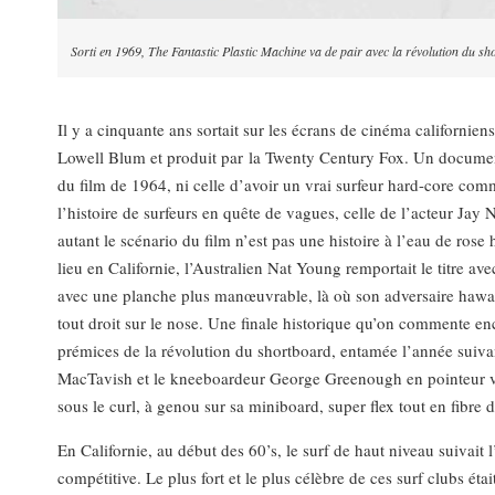
Sorti en 1969, The Fantastic Plastic Machine va de pair avec la révolution du shor
Il y a cinquante ans sortait sur les écrans de cinéma californien
Lowell Blum et produit par la Twenty Century Fox. Un documen
du film de 1964, ni celle d’avoir un vrai surfeur hard-core c
l’histoire de surfeurs en quête de vagues, celle de l’acteur Jay N
autant le scénario du film n’est pas une histoire à l’eau de r
lieu en Californie, l’Australien Nat Young remportait le titre av
avec une planche plus manœuvrable, là où son adversaire hawai
tout droit sur le nose. Une finale historique qu’on commente enc
prémices de la révolution du shortboard, entamée l’année suivan
MacTavish et le kneeboardeur George Greenough en pointeur visio
sous le curl, à genou sur sa miniboard, super flex tout en fibre d
En Californie, au début des 60’s, le surf de haut niveau suivait l’
compétitive. Le plus fort et le plus célèbre de ces surf clubs ét