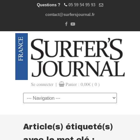
Questions ?
05 59 54 95 93
contact@surfersjournal.fr
|
Se connecter
Panier :
0,00
€
( 0 )
Navigation
Article(s) étiqueté(s)
avec le mot clé :