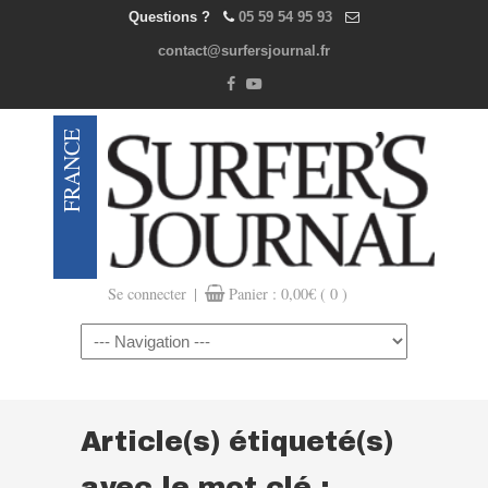
Questions ?
05 59 54 95 93
contact@surfersjournal.fr
|
Se connecter
Panier :
0,00
€
( 0 )
Navigation
Article(s) étiqueté(s)
avec le mot clé :