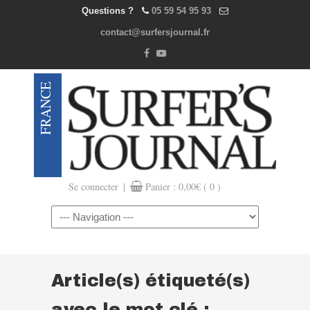
Questions ?
05 59 54 95 93
contact@surfersjournal.fr
|
Se connecter
Panier :
0,00
€
( 0 )
Navigation
Article(s) étiqueté(s)
avec le mot clé :