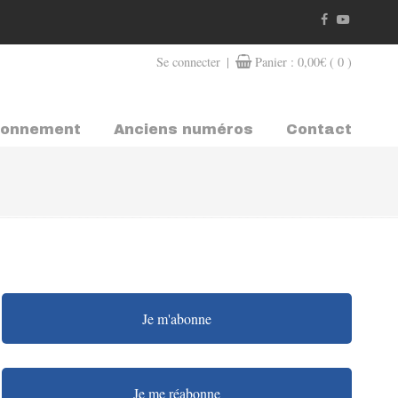
|
Se connecter
Panier :
0,00
€
( 0 )
bonnement
Anciens numéros
Contact
Je m'abonne
Je me réabonne