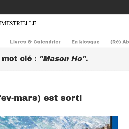
Livres & Calendrier
En kiosque
(Ré) A
e mot clé :
"Mason Ho"
.
fev-mars) est sorti