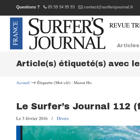
Questions ?
05 59 54 95 93
contact@surfersjournal.fr
Navigation
Articles
Article(s) étiqueté(s) avec l
→
Accueil
Étiquette (Mot-clé) : Mason Ho
Le Surfer’s Journal 112 (
Le 3 février 2016
/
Divers