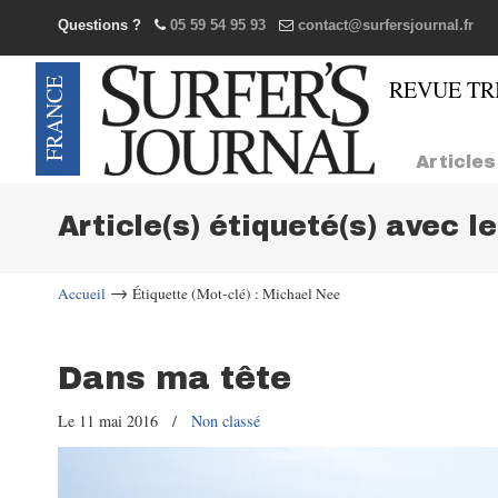
Questions ?
05 59 54 95 93
contact@surfersjournal.fr
Navigation
Articles
Article(s) étiqueté(s) avec l
→
Accueil
Étiquette (Mot-clé) : Michael Nee
Dans ma tête
Le 11 mai 2016
/
Non classé