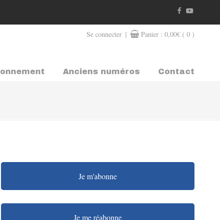
|
Se connecter
Panier :
0,00
€
( 0 )
bonnement
Anciens numéros
Contact
Je m'abonne
Je me réabonne