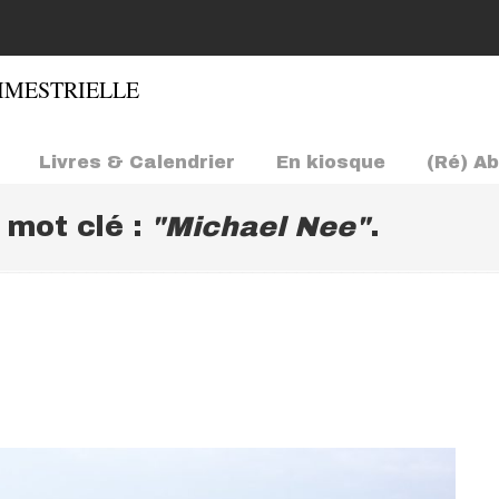
Livres & Calendrier
En kiosque
(Ré) A
e mot clé :
"Michael Nee"
.