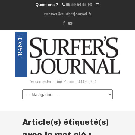
Questions ?
05 59 54 95 93
contact@surfersjournal.fr
|
Se connecter
Panier :
0,00
€
( 0 )
Navigation
Article(s) étiqueté(s)
avec le mot clé :