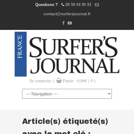
Questions ?
05 59 54 95 93
contact@surfersjournal.fr
|
Se connecter
Panier :
0,00
€
( 0 )
Navigation
Article(s) étiqueté(s)
avec le mot clé :