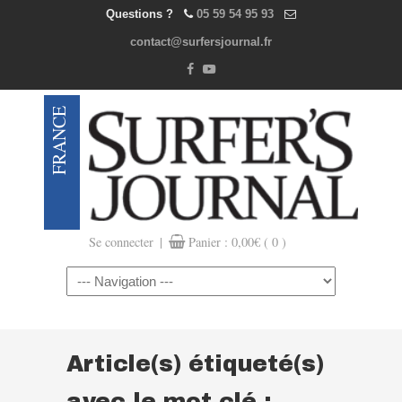
Questions ?
05 59 54 95 93
contact@surfersjournal.fr
|
Se connecter
Panier :
0,00
€
( 0 )
Navigation
Article(s) étiqueté(s)
avec le mot clé :