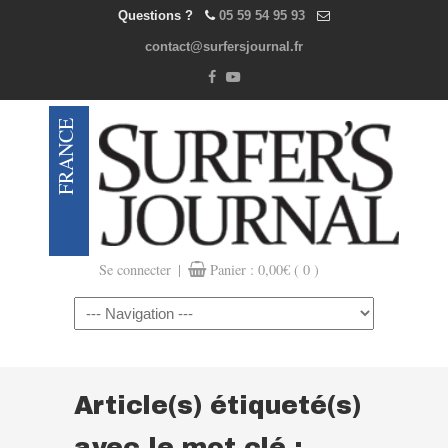
Questions ?
05 59 54 95 93
contact@surfersjournal.fr
|
Se connecter
Panier :
0,00
€
( 0 )
Navigation
Article(s) étiqueté(s)
avec le mot clé :