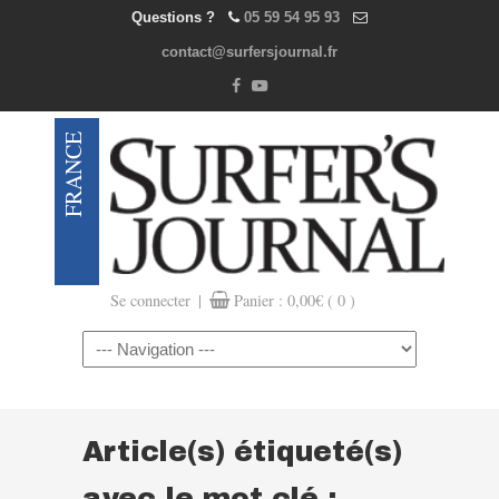
Questions ?
05 59 54 95 93
contact@surfersjournal.fr
|
Se connecter
Panier :
0,00
€
( 0 )
Navigation
Article(s) étiqueté(s)
avec le mot clé :